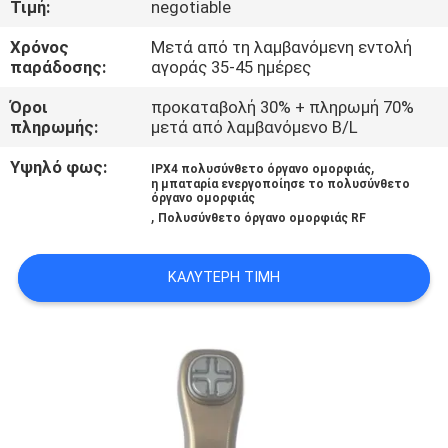
Τιμή:
negotiable
ΈΛΕΓΧΟΣ
Χρόνος
Μετά από τη λαμβανόμενη εντολή
παράδοσης:
αγοράς 35-45 ημέρες
ΜΑΣ
ΕΛΆΤΕ
Όροι
προκαταβολή 30% + πληρωμή 70%
πληρωμής:
μετά από λαμβανόμενο B/L
ΣΕ
Υψηλό φως:
,
IPX4 πολυσύνθετο όργανο ομορφιάς
ΕΠΑΦΉ
η μπαταρία ενεργοποίησε το πολυσύνθετο
όργανο ομορφιάς
ΜΕ
,
Πολυσύνθετο όργανο ομορφιάς RF
ΖΗΤΉΣΤΕ
ΚΑΛΎΤΕΡΗ ΤΙΜΉ
ΈΝΑ
ΑΠΌΣΠΑΣΜΑ
SITEMAP