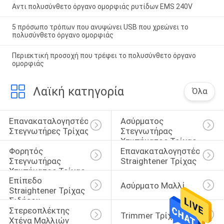
Αντι πολυσύνθετο όργανο ομορφιάς ρυτίδων EMS 240V
5 πρόσωπο τρόπων που ανυψώνει USB που χρεώνει το
πολυσύνθετο όργανο ομορφιάς
Περιεκτική προσοχή που τρέφει το πολυσύνθετο όργανο
ομορφιάς
Λαϊκή κατηγορία
Όλα
Επανακαταλογηστέοι 
Ασύρματος 
Στεγνωτήρες Τρίχας
Στεγνωτήρας 
Χτυπήματος Τρίχας
Φορητός 
Επανακαταλογηστέο 
Στεγνωτήρας 
Straightener Τρίχας
Χτυπήματος Τρίχας
Επίπεδο 
Ασύρματο Μαλλί
Straightener Τρίχας 
Σιδήρου
Στερεοπλέκτης 
Trimmer Τρίχας
Χτένα Μαλλιών