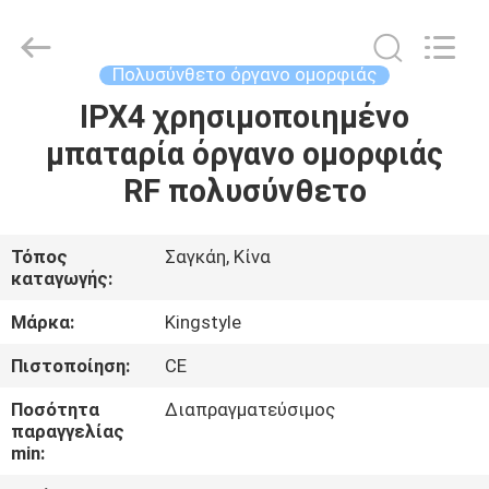
ομορφιάς
supplier.
Copyright
©
2020
Πολυσύνθετο όργανο ομορφιάς
-
2025
Shanghai
IPX4 χρησιμοποιημένο
ΣΠΊΤΙ
Kingstyle
Electrical
μπαταρία όργανο ομορφιάς
MFY
Co.
Ltd.
ΠΡΟΪΌΝΤΑ
RF πολυσύνθετο
All
Rights
Reserved.
Developed
by
ΠΕΡΊΠΟΥ
Τόπος
Σαγκάη, Κίνα
ECER
καταγωγής:
ΕΜΕΊΣ
Μάρκα:
Kingstyle
ΓΎΡΟΣ
Πιστοποίηση:
CE
ΕΡΓΟΣΤΑΣΊΩΝ
Ποσότητα
Διαπραγματεύσιμος
παραγγελίας
min:
ΠΟΙΟΤΙΚΌΣ