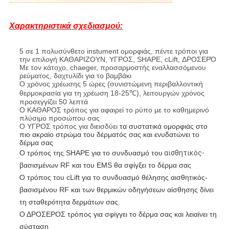
Χαρακτηριστικά σχεδιασμού:
5 σε 1 πολυσύνθετο instument ομορφιάς, πέντε τρόποι για
την επιλογή ΚΑΘΑΡΙΖΟΥΝ, ΥΓΡΟΣ, SHAPE, cLift, ΔΡΟΣΕΡΌ
Με τον κάτοχο, chaeger, προσαρμοστής εναλλασσόμενου
ρεύματος, δαχτυλίδι για το βαμβάκι
Ο χρόνος χρέωσης 5 ώρες (συνιστώμενη περιβαλλοντική
θερμοκρασία για τη χρέωση 18-25℃), λειτουργών χρόνος
προσεγγίζει 50 λεπτά
Ο ΚΑΘΑΡΟΣ τρόπος για αφαιρεί το ρύπο με το καθημερινό
πλύσιμο προσώπου σας
Ο ΥΓΡΟΣ τρόπος για διεισδύει
τα συστατικά ομορφιάς στο
πιο ακραίο στρώμα του δέρματός σας και ενυδατώνει το
δέρμα σας
Ο τρόπος της SHAPE για
το συνδυασμό του
αισθητικός-
βασισμένων RF και του EMS θα σφίγξει
το δέρμα σας
Ο τρόπος του cLift για το συνδυασμό
θέλησης
αισθητικός-
βασισμένου RF και
των
θερμικών
οδηγήσεων αίσθησης δίνει
τη σταθερότητα δερμάτων σας.
Ο ΔΡΟΣΕΡΟΣ τρόπος για
σφίγγει το δέρμα σας και
λειαίνει τη
σύσταση