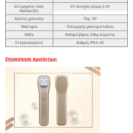
Εκτιμημένη τάση
5V συνεχές ρεύμα 2.0V
παραγωγής
Χρόνος χρέωσης
Περ. 5H
Μπαταρία
Πολυμερής μπαταρία λίθιου
Μάζα
Καθαρό βάρος 246g σώματος
Στεγανοποιήστε
Βαθμός IPX4 JIS
Επισκόπηση προϊόντων: