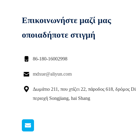
Επικοινωνήστε μαζί μας
οποιαδήποτε στιγμή

86-180-16002998

mdxue@aliyun.com

Δωμάτιο 211, που χτίζει 22, πάροδος 618, δρόμος D
περιοχή Songjiang, hai Shang