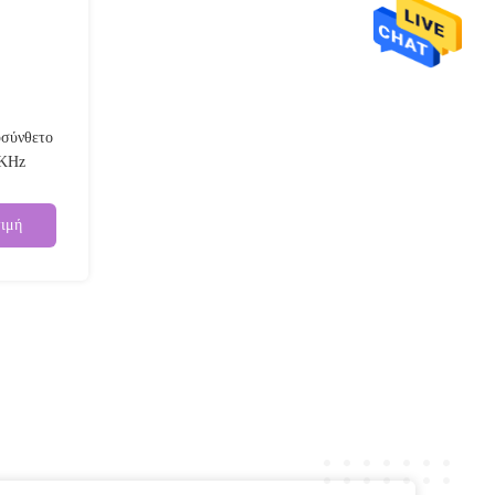
υσύνθετο
 KHz
τιμή