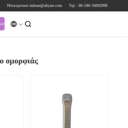
Ηλεκτρονικό mdxue@aliyun.com
Τηλ.: 86-180-16002998


μα
ο ομορφιάς