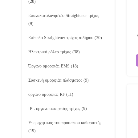
(28)
Επανακαταλογηστέο Straightener τρίχας
(9)
Επίπεδο Straightener τρίχας σιδήρου
(30)
Ηλεκτρικό ρόλερ τρίχας
(38)
Όργανο ομορφιάς EMS
(18)
Συσκευή ομορφιάς πλάσματος
(9)
όργανο ομορφιάς RF
(11)
IPL όργανο αφαίρεσης τρίχας
(9)
Υπερηχητικός του προσώπου καθαριστής
(19)