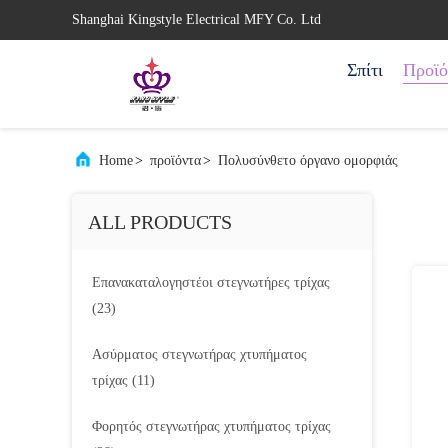
Shanghai Kingstyle Electrical MFY Co. Ltd
Σπίτι
Προϊό
Home
>
προϊόντα
>
Πολυσύνθετο όργανο ομορφιάς
ALL PRODUCTS
Επανακαταλογηστέοι στεγνωτήρες τρίχας
(23)
Ασύρματος στεγνωτήρας χτυπήματος
τρίχας
(11)
Φορητός στεγνωτήρας χτυπήματος τρίχας