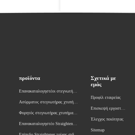
προϊόντα
Σχετικά με
εμάς
Επανακαταλογηστέοι στεγνωτήρε
Προφίλ εταιρείας
ς τρίχας
Ασύρματος στεγνωτήρας χτυπήμα
Επισκεψή εργοστασί
τος τρίχας
Φορητός στεγνωτήρας χτυπήματο
ου
Έλεγχος ποιότητας
ς τρίχας
Επανακαταλογηστέο Straightener
Sitemap
τρίχας
Επίπεδο Straightener τρίχας σιδήρ