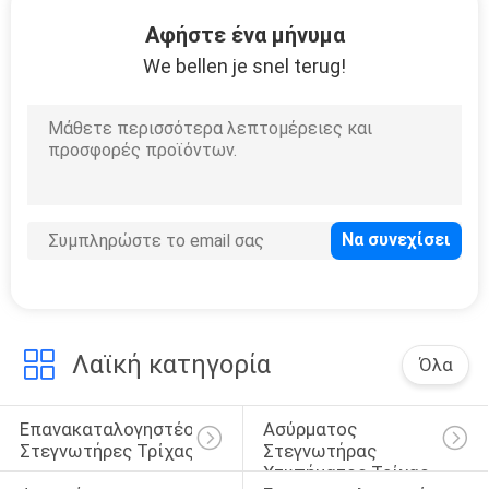
ΈΛΕΓΧΟΣ
Αφήστε ένα μήνυμα
We bellen je snel terug!
ΜΑΣ
ΕΛΆΤΕ
ΣΕ
ΕΠΑΦΉ
ΜΕ
ΖΗΤΉΣΤΕ
ΈΝΑ
Λαϊκή κατηγορία
Όλα
ΑΠΌΣΠΑΣΜΑ
Επανακαταλογηστέοι 
Ασύρματος 
SITEMAP
Στεγνωτήρες Τρίχας
Στεγνωτήρας 
Χτυπήματος Τρίχας