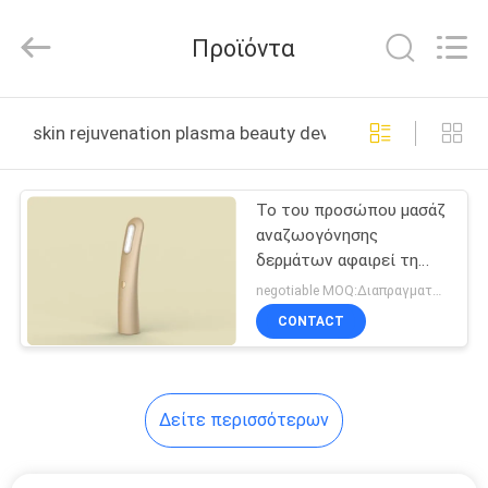
MFY
Co.
Ltd.
Προϊόντα
All
Rights
Reserved.
Developed
ΣΠΊΤΙ
by
ECER
skin rejuvenation plasma beauty device διαδικτυακή 
ΠΡΟΪΌΝΤΑ
Το του προσώπου μασάζ
αναζωογόνησης
ΠΕΡΊΠΟΥ
δερμάτων αφαιρεί τη
ΕΜΕΊΣ
συσκευή ομορφιάς
negotiable MOQ:Διαπραγματεύσιμος
πλάσματος ακμής
CONTACT
ΓΎΡΟΣ
ΕΡΓΟΣΤΑΣΊΩΝ
Δείτε περισσότερων
ΠΟΙΟΤΙΚΌΣ